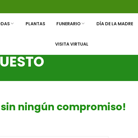
ODAS
PLANTAS
FUNERARIO
DÍA DE LA MADRE
VISITA VIRTUAL
LORES
 TU BODA
NERARIAS
RAMOS Y ROSAS
RAMOS FUNERARIOS
PUESTO
o sin ningún compromiso!