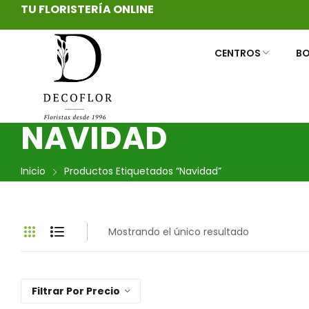
TU FLORISTERÍA ONLINE
CENTROS
B
CENTROS DE FLORES
RAMOS DE NOVIA PRESERVADOS
CENTROS FUNERARIOS
CESTAS DE F
DECORAMOS
CORONAS FU
NAVIDAD
Inicio
Productos Etiquetados “navidad”
Mostrando el único resultado
Filtrar Por Precio