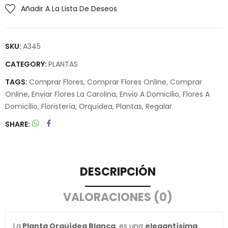
Añadir A La Lista De Deseos
SKU:
A345
CATEGORY:
PLANTAS
TAGS:
Comprar Flores
,
Comprar Flores Online
,
Comprar
Online
,
Enviar Flores La Carolina
,
Envio A Domicilio
,
Flores A
Domicilio
,
Floristería
,
Orquídea
,
Plantas
,
Regalar
SHARE
DESCRIPCIÓN
VALORACIONES (0)
La
Planta Orquídea Blanca
, es una
elegantísima