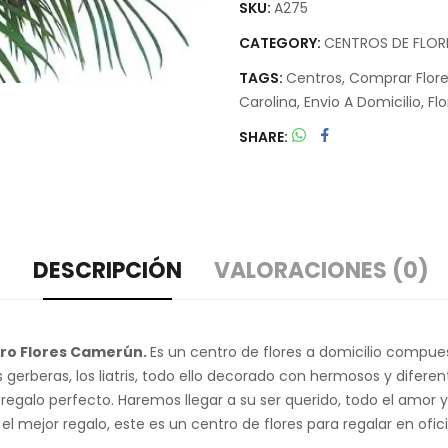
SKU:
A275
CATEGORY:
CENTROS DE FLOR
TAGS:
Centros
,
Comprar Flor
Carolina
,
Envio A Domicilio
,
Fl
SHARE
DESCRIPCIÓN
VALORACIONES (0)
ro Flores Camerún.
Es un centro de flores a domicilio compues
s gerberas, los liatris, todo ello decorado con hermosos y diferente
 regalo perfecto. Haremos llegar a su ser querido, todo el amor
r el mejor regalo, este es un centro de flores para regalar en ofi