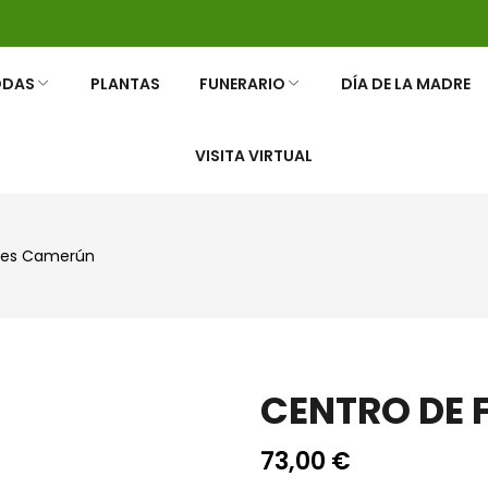
ODAS
PLANTAS
FUNERARIO
DÍA DE LA MADRE
VISITA VIRTUAL
LORES
 TU BODA
NERARIAS
RAMOS Y ROSAS
RAMOS FUNERARIOS
ores Camerún
CENTRO DE 
73,00
€