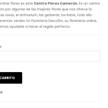
onitas flores es este
Centro Flores Camerún.
Es un centro
to por algunas de las mejores flores que nos ofrece la
as rosas, el anthurium, las gerberas, los liatris, todo ello
ntes verdes. En Floristería Decoflor, su floristería online,
demos ayudarle a hacer el regalo perfecto.
a
 CARRITO
os