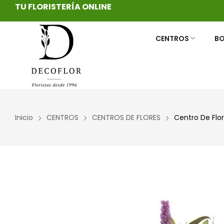
TU FLORISTERÍA ONLINE
CENTROS
B
CENTROS DE FLORES
RAMOS DE NOVIA PRESERVADOS
CENTROS FUNERARIOS
CESTAS DE F
DECORAMOS
CORONAS FU
Inicio
CENTROS
CENTROS DE FLORES
Centro De Fl