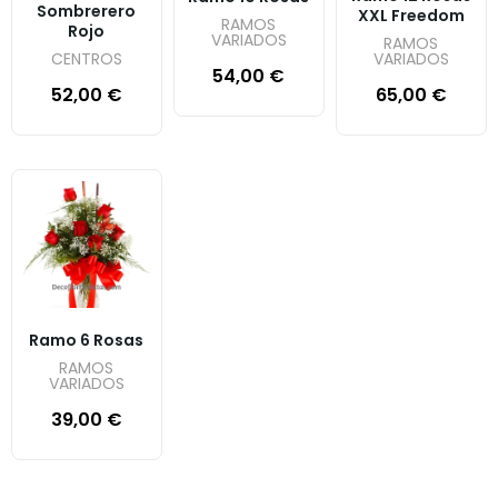
Sombrerero
XXL Freedom
RAMOS
Rojo
VARIADOS
RAMOS
VARIADOS
CENTROS
54,00
€
65,00
€
52,00
€
Ramo 6 Rosas
RAMOS
VARIADOS
39,00
€