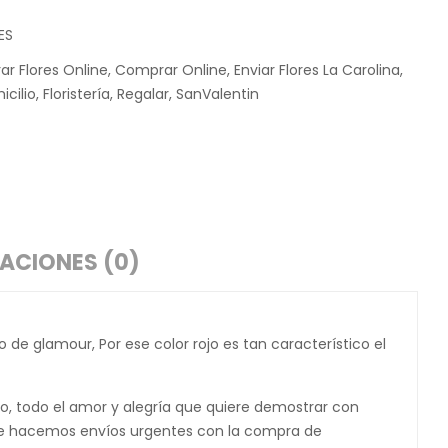
ES
r Flores Online
,
Comprar Online
,
Enviar Flores La Carolina
,
icilio
,
Floristería
,
Regalar
,
SanValentin
ACIONES (0)
 de glamour, Por ese color rojo es tan característico el
rido, todo el amor y alegría que quiere demostrar con
nline hacemos envíos urgentes con la compra de