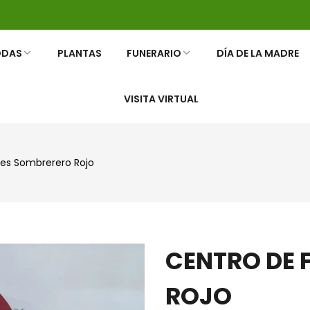
ODAS
PLANTAS
FUNERARIO
DÍA DE LA MADRE
VISITA VIRTUAL
LORES
 TU BODA
NERARIAS
RAMOS Y ROSAS
RAMOS FUNERARIOS
res Sombrerero Rojo
CENTRO DE 
ROJO