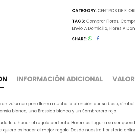
CATEGORY:
CENTROS DE FLOR
TAGS:
Comprar Flores
,
Compra
Envio A Domicilio
,
Flores A Dom
SHARE
ÓN
INFORMACIÓN ADICIONAL
VALOR
 gran volumen pero llama mucho la atención por su base, símbolo
ensia blanca, una Brassica blanca y un Sombrerero rojo.
ayudarle a hacer el regalo perfecto. Haremos llegar a su ser que
que quiere es hacer el mejor regalo. Desde nuestra floristería o