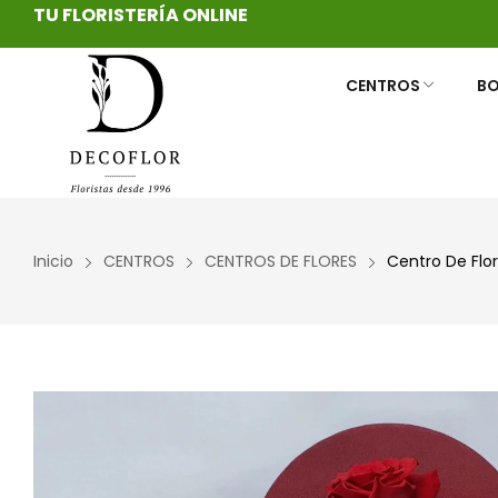
TU FLORISTERÍA ONLINE
CENTROS
B
CENTROS DE FLORES
RAMOS DE NOVIA PRESERVADOS
CENTROS FUNERARIOS
CESTAS DE F
DECORAMOS
CORONAS FU
Inicio
CENTROS
CENTROS DE FLORES
Centro De Flo